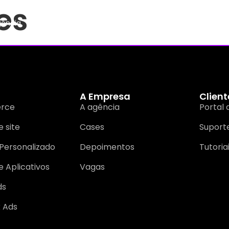
es
gência
Serviços
Cases
Depoimentos
Contato
A Empresa
Client
rce
A agência
Portal 
 site
Cases
Suport
Personalizado
Depoimentos
Tutoria
e Aplicativos
Vagas
ds
 Ads