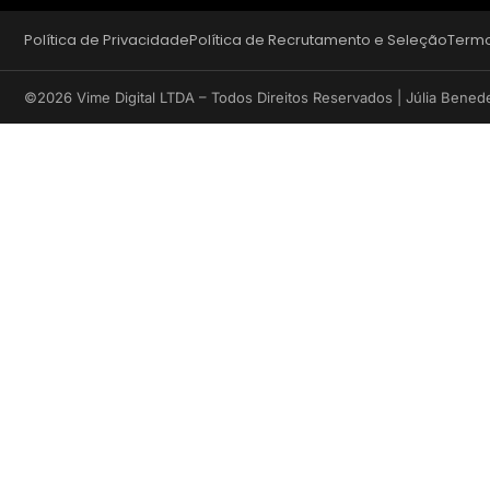
Política de Privacidade
Política de Recrutamento e Seleção
Termo
©2026 Vime Digital LTDA – Todos Direitos Reservados | Júlia Bened