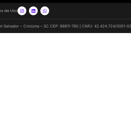
s de Uso
et Salvador – Criciúma – SC CEP: 88811-760 | CNPJ: 42.424.724/0001-0