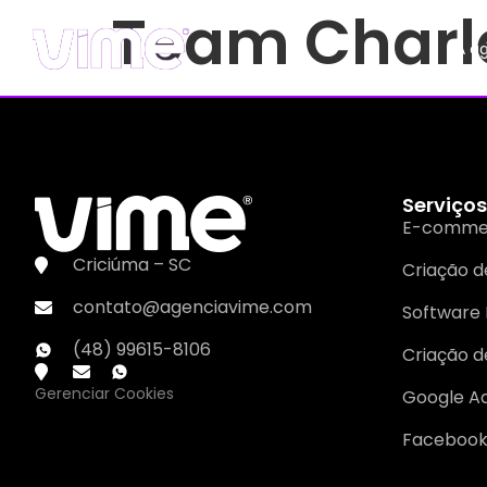
Team Charl
A a
Serviços
E-comme
Criciúma – SC
Criação de
contato@agenciavime.com
Software 
(48) 99615-8106
Criação d
Gerenciar Cookies
Google A
Facebook