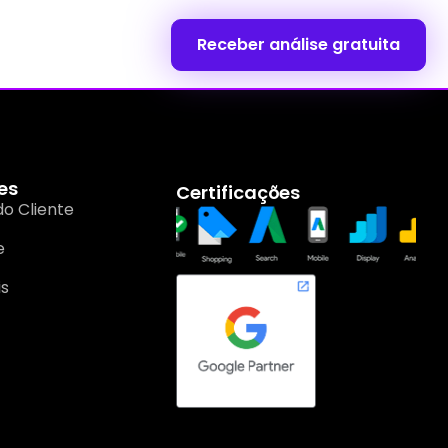
Receber análise gratuita
es
Certificações
do Cliente
e
is