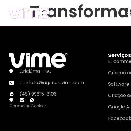
Transformaç
A a
Serviços
E-comme
Criciúma – SC
Criação de
contato@agenciavime.com
Software 
(48) 99615-8106
Criação d
Gerenciar Cookies
Google A
Facebook