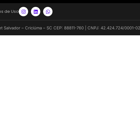
s de Uso
et Salvador – Criciúma – SC CEP: 88811-760 | CNPJ: 42.424.724/0001-0