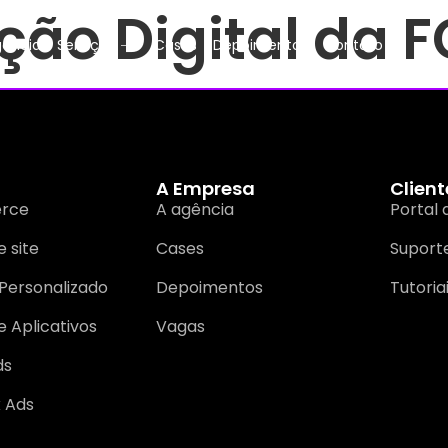
ão Digital da 
gência
Serviços
Cases
Depoimentos
Contato
A Empresa
Client
rce
A agência
Portal 
 site
Cases
Suport
Personalizado
Depoimentos
Tutoria
e Aplicativos
Vagas
ds
 Ads