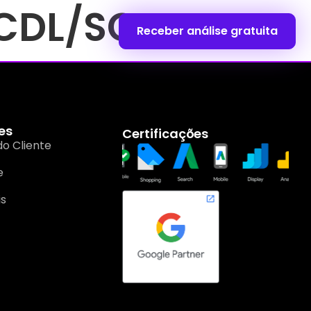
FCDL/SC
Receber análise gratuita
es
Certificações
do Cliente
e
is