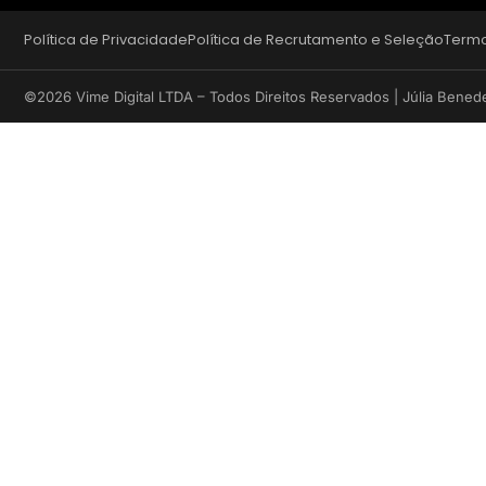
Política de Privacidade
Política de Recrutamento e Seleção
Termo
©2026 Vime Digital LTDA – Todos Direitos Reservados | Júlia Bened