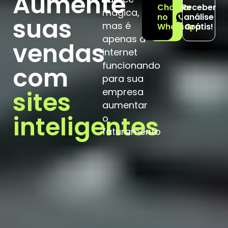
Aumente
Chamar
Receber
mágica,
no
análise
suas
mas é
Whatsapp
Grátis!
apenas a
vendas
internet
funcionando
com
para sua
sites
empresa
aumentar
inteligentes
o
faturamento