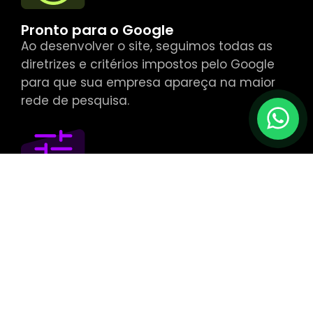
Pronto para o Google
Ao desenvolver o site, seguimos todas as
diretrizes e critérios impostos pelo Google
para que sua empresa apareça na maior
rede de pesquisa.
Vamos conversar?
Personalização Total
Desenvolvemos todos os sites de forma
personalizada, layouts 100% exclusivos para
a sua marca. Uma aparência moderna e
profissional, para transmitir confiança a
seus visitantes.