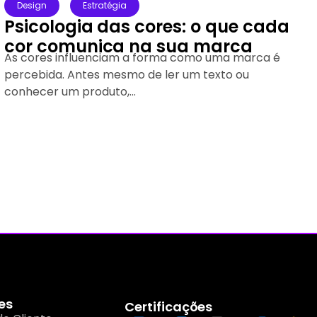
Estratégia
Mercado
Meta Ads agora permite
identificar quais conversas
realmente viraram vendas
Campanhas de anúncios direcionadas para o
WhatsApp são uma das principais estratégias
utilizadas por empresas que desejam gerar novos
contatos...
es
Certificações