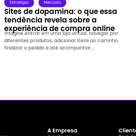
Design
Estratégia
Psicologia das cores: o que cada
cor comunica na sua marca
As cores influenciam a forma como uma marca é
percebida. Antes mesmo de ler um texto ou
conhecer um produto,...
A Empresa
Client