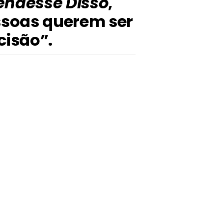
endesse Disso
,
essoas querem ser
cisão”.