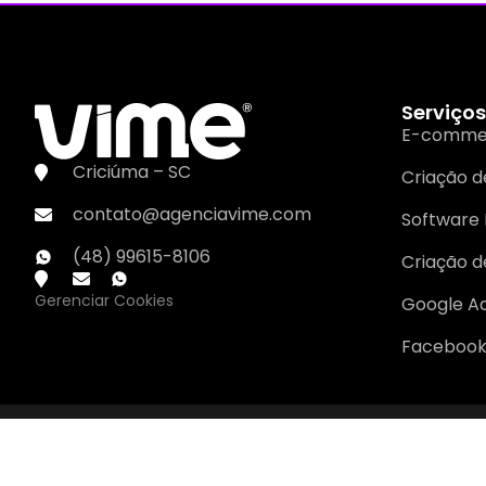
Serviços
E-comme
Criciúma – SC
Criação de
contato@agenciavime.com
Software 
(48) 99615-8106
Criação d
Gerenciar Cookies
Google A
Facebook
Política de Privacidade
Política de Recrutamento e Seleção
Termo