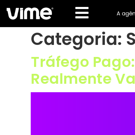
A agên
Categoria:
Tráfego Pago:
Realmente Va