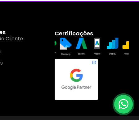
es
Certificações
do Cliente
e
is