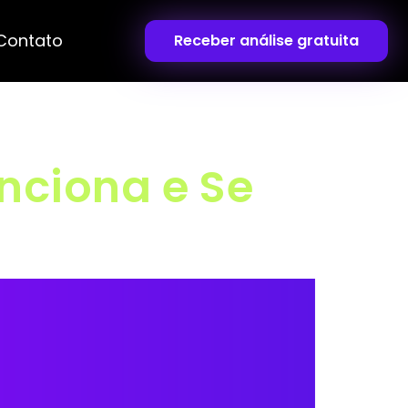
Contato
Receber análise gratuita
nciona e Se
5