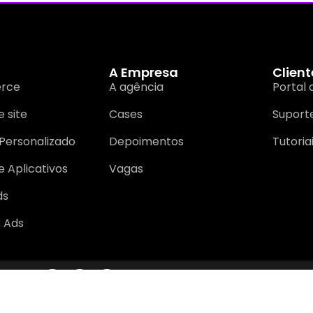
A Empresa
Client
rce
A agência
Portal 
 site
Cases
Suport
Personalizado
Depoimentos
Tutoria
e Aplicativos
Vagas
ds
 Ads
s de Uso