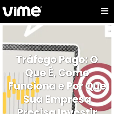
Tráfego Pago: O
Que É, Como
Funciona e Por Que
Sua Empresa
Precisa Investir