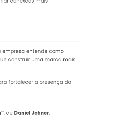
riar conexões mais
ma empresa entende como
gue construir uma marca mais
ara fortalecer a presença da
m”
, de
Daniel Johner
.