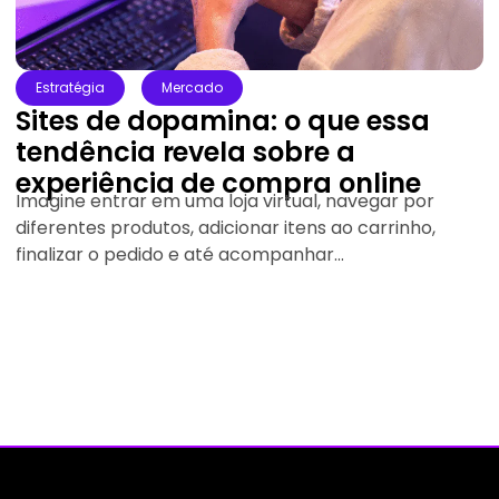
Design
Estratégia
Psicologia das cores: o que cada
cor comunica na sua marca
As cores influenciam a forma como uma marca é
percebida. Antes mesmo de ler um texto ou
conhecer um produto,...