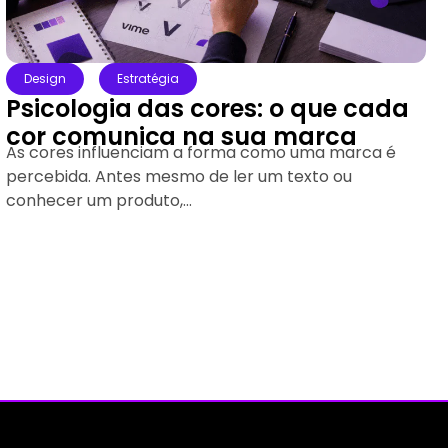
Estratégia
Mercado
Meta Ads agora permite
identificar quais conversas
realmente viraram vendas
Campanhas de anúncios direcionadas para o
WhatsApp são uma das principais estratégias
utilizadas por empresas que desejam gerar novos
contatos...