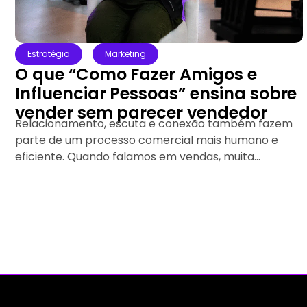
Estratégia
Mercado
Sites de dopamina: o que essa
tendência revela sobre a
experiência de compra online
Imagine entrar em uma loja virtual, navegar por
diferentes produtos, adicionar itens ao carrinho,
finalizar o pedido e até acompanhar...