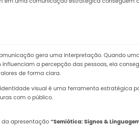
tem em uma comunicação estratégica conseguem c
.
 comunicação gera uma interpretação. Quando u
 influenciam a percepção das pessoas, ela conse
alores de forma clara.
identidade visual é uma ferramenta estratégica p
uras com o público.
ir da apresentação
“Semiótica: Signos & Linguage