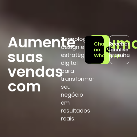
Aumente
u
m
Tecnologia,
Chamar
Receber
design e
no
análise
suas
estratégia
Whatsapp
gratuita
digital
vendas
para
transformar
com
seu
negócio
em
resultados
reais.