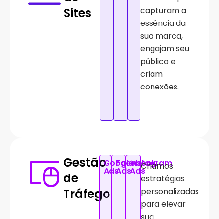
Sites
capturam a
essência da
sua marca,
engajam seu
público e
criam
conexões.
Gestão
Google
Facebook
Instagram
Criamos
Ads
Ads
Ads
de
estratégias
Tráfego
personalizadas
para elevar
sua